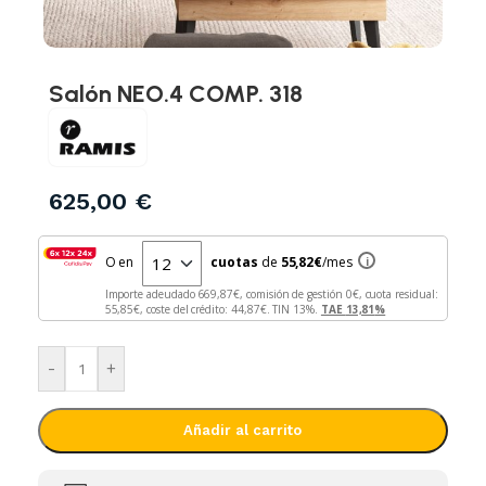
Salón NEO.4 COMP. 318
625,00
€
O en
cuotas
de
55,82
€
/mes
i
Importe adeudado
669,87
€, comisión de gestión
0
€, cuota residual:
55,85
€, coste del crédito:
44,87
€. TIN
13
%.
TAE
13,81
%
-
+
Añadir al carrito