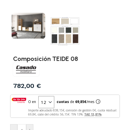
Composición TEIDE 08
782,00
€
O en
cuotas
de
69,85
€
/mes
i
Importe adeudado
838,15
€, comisión de gestión
0
€, cuota residual:
69,8
€, coste del crédito:
56,15
€. TIN
13
%.
TAE
13,81
%