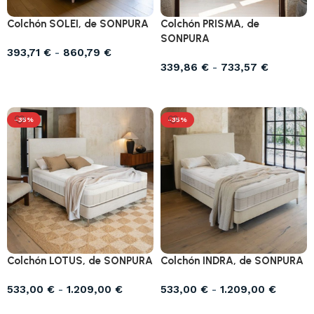
Colchón SOLEI, de SONPURA
Colchón PRISMA, de
SONPURA
393,71
€
-
860,79
€
339,86
€
-
733,57
€
Seleccionar opciones
Seleccionar opciones
-35%
-35%
Colchón LOTUS, de SONPURA
Colchón INDRA, de SONPURA
533,00
€
-
1.209,00
€
533,00
€
-
1.209,00
€
Seleccionar opciones
Seleccionar opciones