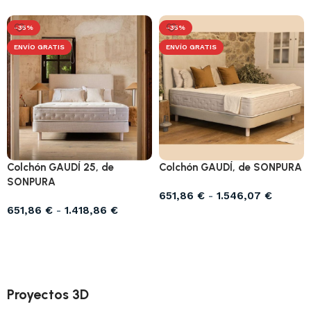
-35%
-35%
ENVÍO GRATIS
ENVÍO GRATIS
Colchón GAUDÍ 25, de
Colchón GAUDÍ, de SONPURA
SONPURA
651,86
€
-
1.546,07
€
651,86
€
-
1.418,86
€
Seleccionar opciones
Seleccionar opciones
Proyectos 3D