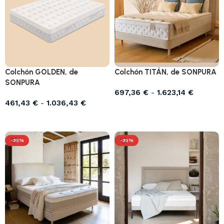
Colchón GOLDEN, de
Colchón TITÁN, de SONPURA
SONPURA
697,36
€
-
1.623,14
€
461,43
€
-
1.036,43
€
Seleccionar opciones
Seleccionar opciones
-35%
-35%