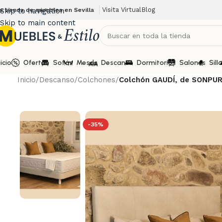
Visita Virtual
Blog
u tienda de muebles en Sevilla
Skip to navigation
Skip to main content
nicio
Ofertas
Sofás
Mesas
Descanso
Dormitorios
Salones
Sill
Inicio
/
Descanso
/
Colchones
/
Colchón GAUDÍ, de SONPU
-35%