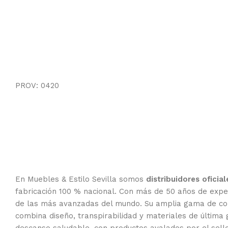
PROV: 0420
En Muebles & Estilo Sevilla somos
distribuidores ofici
fabricación 100 % nacional. Con más de 50 años de expe
de las más avanzadas del mundo. Su amplia gama de col
combina diseño, transpirabilidad y materiales de última 
descanso saludable, con productos avalados por el sello