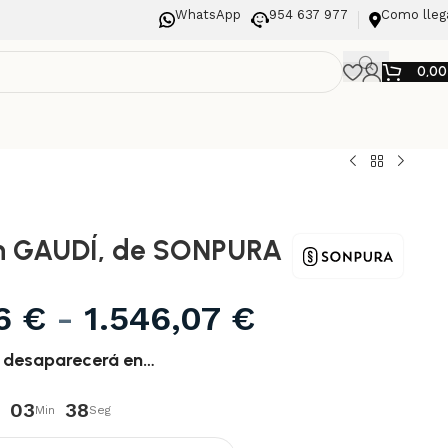
WhatsApp
954 637 977
Como lleg
0,0
n GAUDÍ, de SONPURA
86
€
-
1.546,07
€
o desaparecerá en…
03
37
Min
Seg