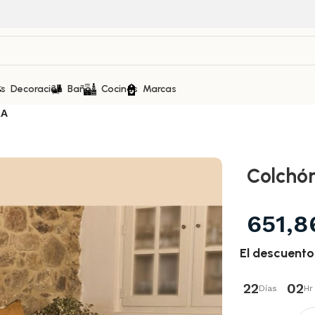
as
Decoración
Baños
Cocinas
Marcas
RA
Colchó
651,
El descuent
22
02
Días
Hr