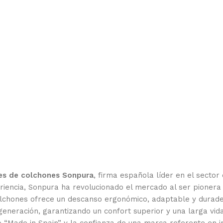
ales de colchones Sonpura
, firma española líder en el sector
riencia, Sonpura ha revolucionado el mercado al ser pionera
chones ofrece un descanso ergonómico, adaptable y durader
generación, garantizando un confort superior y una larga vida
 “Made in Spain” y la confianza de una marca referente en i