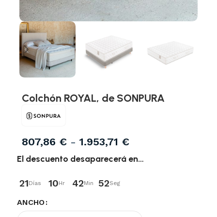
Colchón ROYAL, de SONPURA
807,86
€
-
1.953,71
€
El descuento desaparecerá en…
21
10
42
52
Días
Hr
Min
Seg
ANCHO