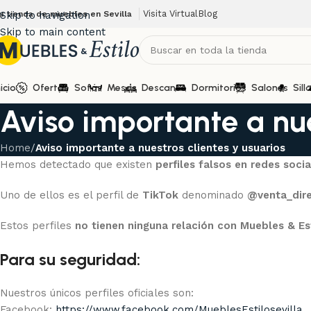
Visita Virtual
Blog
u tienda de muebles en Sevilla
Skip to navigation
Skip to main content
nicio
Ofertas
Sofás
Mesas
Descanso
Dormitorios
Salones
Sill
Aviso importante a nue
Home
/
Aviso importante a nuestros clientes y usuarios
Hemos detectado que existen
perfiles falsos en redes socia
Uno de ellos es el perfil de
TikTok
denominado
@venta_dir
Estos perfiles
no tienen ninguna relación con Muebles & Est
Para su seguridad:
Nuestros únicos perfiles oficiales son:
Facebook:
https://www.facebook.com/MueblesEstilosevilla