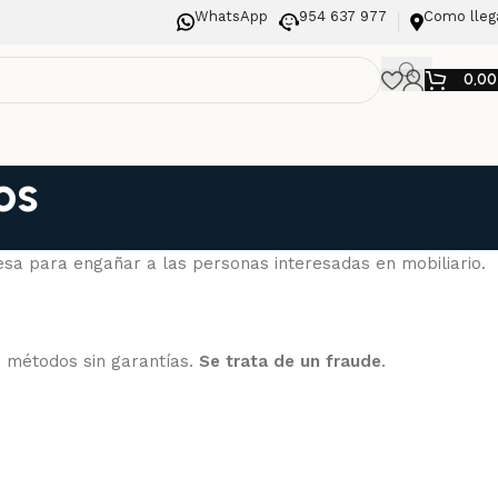
WhatsApp
954 637 977
Como lleg
0,0
os
sa para engañar a las personas interesadas en mobiliario.
s métodos sin garantías.
Se trata de un fraude
.