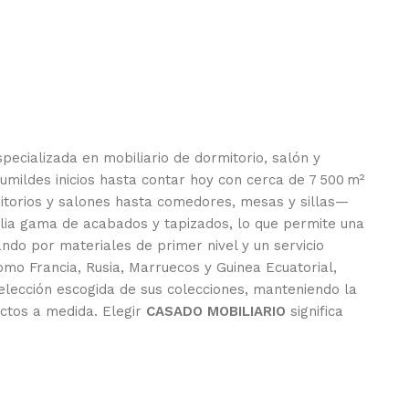
pecializada en mobiliario de dormitorio, salón y
mildes inicios hasta contar hoy con cerca de 7 500 m²
mitorios y salones hasta comedores, mesas y sillas—
plia gama de acabados y tapizados, lo que permite una
ando por materiales de primer nivel y un servicio
mo Francia, Rusia, Marruecos y Guinea Ecuatorial,
selección escogida de sus colecciones, manteniendo la
ectos a medida. Elegir
CASADO MOBILIARIO
significa