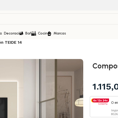
as
Decoración
Baños
Cocinas
Marcas
n TEIDE 14
Compos
1.115
O e
Impo
80,0