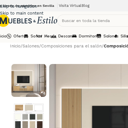
Visita Virtual
Blog
u tienda de muebles en Sevilla
Skip to navigation
Skip to main content
nicio
Ofertas
Sofás
Mesas
Descanso
Dormitorios
Salones
Sill
Inicio
/
Salones
/
Composiciones para el salón
/
Composició