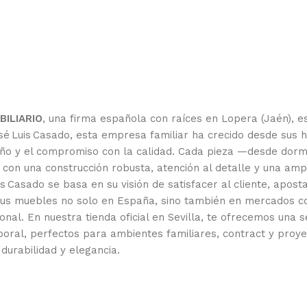
ILIARIO
, una firma española con raíces en Lopera (Jaén), es
 Luis Casado, esta empresa familiar ha crecido desde sus hu
iseño y el compromiso con la calidad. Cada pieza —desde dor
con una construcción robusta, atención al detalle y una am
s Casado se basa en su visión de satisfacer al cliente, apost
 sus muebles no solo en España, sino también en mercados co
nal. En nuestra tienda oficial en Sevilla, te ofrecemos una 
oral, perfectos para ambientes familiares, contract y proy
durabilidad y elegancia.