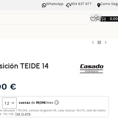
WhatsApp
954 637 977
Como lleg
0,0
ición TEIDE 14
,00
€
n
cuotas
de
99,59
€
/mes
i
rte adeudado
1195,06
€, comisión de gestión
0
€, cuota residual:
99,57
€, coste del crédito:
6
€. TIN
13
%.
TAE
13,81
%