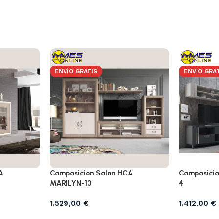
ENVÍO GRATIS
ENVÍO GRA
A
Composicion Salon HCA
Composicio
MARILYN-10
4
1.529,00
€
1.412,00
€