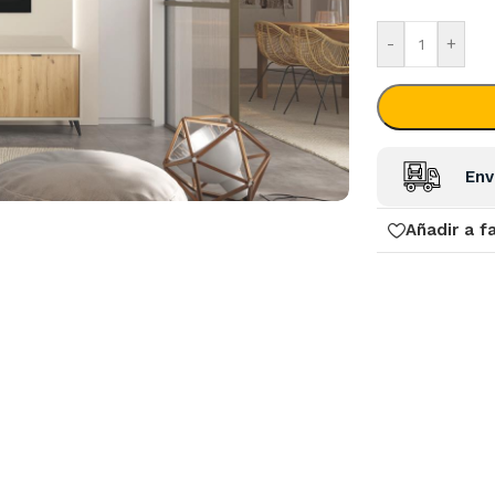
-
+
Env
Añadir a f