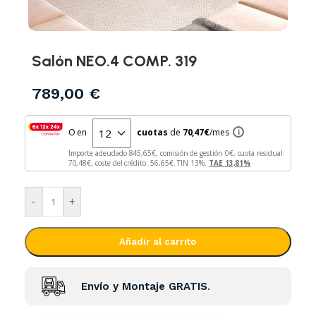
Salón NEO.4 COMP. 319
789,00
€
O en
cuotas
de
70,47
€
/mes
i
Importe adeudado
845,65
€, comisión de gestión
0
€, cuota residual:
70,48
€, coste del crédito:
56,65
€. TIN
13
%.
TAE
13,81
%
-
+
Añadir al carrito
Envío y Montaje GRATIS
.