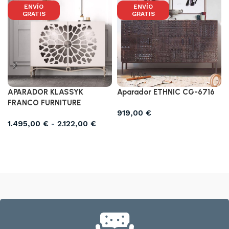
ENVÍO
ENVÍO
GRATIS
GRATIS
APARADOR KLASSYK
Aparador ETHNIC CG-6716
FRANCO FURNITURE
919,00
€
1.495,00
€
-
2.122,00
€
Añadir al carrito
Seleccionar opciones