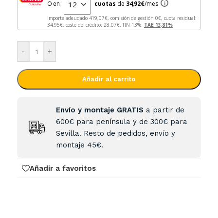
O en
cuotas
de
34,92
€
/mes
i
Importe adeudado
419,07
€, comisión de gestión
0
€, cuota residual:
34,95
€, coste del crédito:
28,07
€. TIN
13
%.
TAE
13,81
%
-
+
Añadir al carrito
Envío y montaje GRATIS
a partir de
600€ para península y de 300€ para
Sevilla. Resto de pedidos, envío y
montaje 45€.
Añadir a favoritos