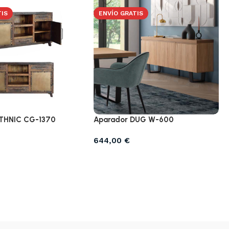
TIS
ENVÍO GRATIS
ETHNIC CG-1370
Aparador DUG W-600
644,00
€