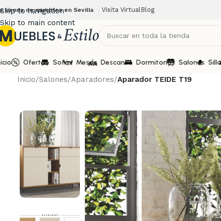
Visita Virtual
Blog
u tienda de muebles en Sevilla
Skip to navigation
Skip to main content
nicio
Ofertas
Sofás
Mesas
Descanso
Dormitorios
Salones
Sill
Inicio
/
Salones
/
Aparadores
/
Aparador TEIDE T19