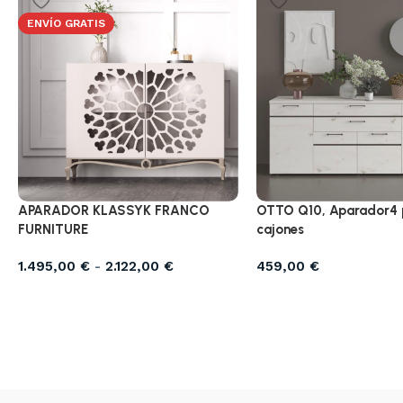
ENVÍO GRATIS
APARADOR KLASSYK FRANCO
OTTO Q10, Aparador4 p
FURNITURE
cajones
1.495,00
€
-
2.122,00
€
459,00
€