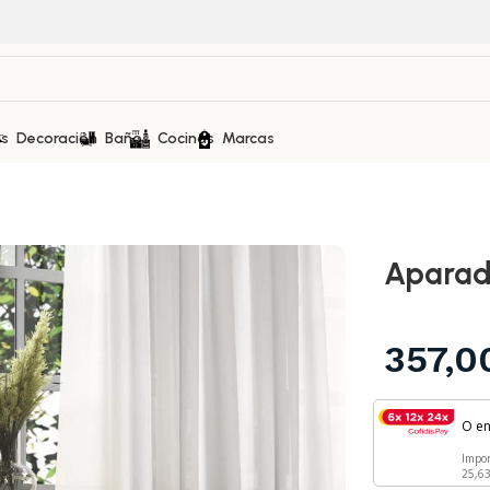
as
Decoración
Baños
Cocinas
Marcas
Aparad
357,
O e
Impo
25,6