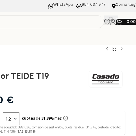
WhatsApp
954 637 977
Como lleg
0,0
or TEIDE T19
00
€
n
cuotas
de
31,89
€
/mes
i
rte adeudado
382,63
€, comisión de gestión
0
€, cuota residual:
31,84
€, coste del crédito:
3
€. TIN
13
%.
TAE
13,81
%