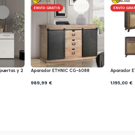
ENVÍO GRATIS
ENVÍO GRA
uertas y 2
Aparador ETHNIC CG-6088
Aparador 
989,99
€
1.195,00
€