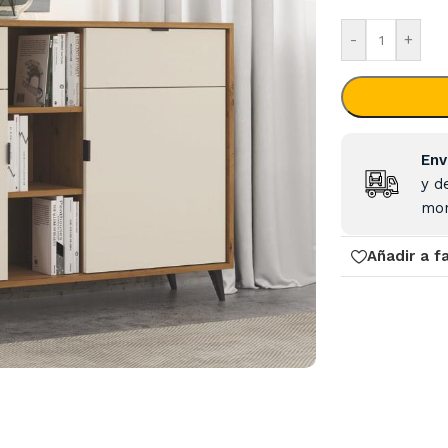
-
+
Env
y d
mon
Añadir a f