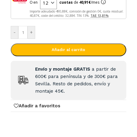
O en
cuotas
de
40,91
€
/mes
i
Importe adeudado
490,88
€, comisión de gestión
0
€, cuota residual:
40,87
€, coste del crédito:
32,88
€. TIN
13
%.
TAE
13,81
%
-
+
Añadir al carrito
Envío y montaje GRATIS
a partir de
600€ para península y de 300€ para
Sevilla. Resto de pedidos, envío y
montaje 45€.
Añadir a favoritos