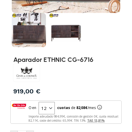
Aparador ETHNIC CG-6716
919,00
€
O en
cuotas
de
82,08
€
/mes
i
Importe adeudado
984,99
€, comisión de gestión
0
€, cuota residual:
82,11
€, coste del crédito:
65,99
€. TIN
13
%.
TAE
13,81
%