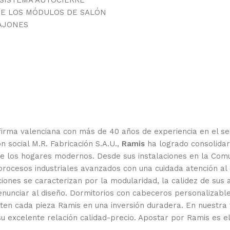
DE LOS MÓDULOS DE SALÓN
AJONES
 firma valenciana con más de 40 años de experiencia en el se
n social M.R. Fabricación S.A.U.,
Ramis
ha logrado consolidar
a de los hogares modernos. Desde sus instalaciones en la Co
 procesos industriales avanzados con una cuidada atención al
ecciones se caracterizan por la modularidad, la calidez de s
enunciar al diseño. Dormitorios con cabeceros personalizabl
erten cada pieza Ramis en una inversión duradera. En nuestra
su excelente relación calidad-precio. Apostar por Ramis es ele