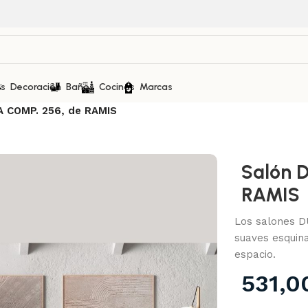
as
Decoración
Baños
Cocinas
Marcas
 COMP. 256, de RAMIS
Salón 
RAMIS
Los salones D
suaves esquin
espacio.
531,