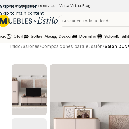
Visita Virtual
Blog
u tienda de muebles en Sevilla
Skip to navigation
Skip to main content
nicio
Ofertas
Sofás
Mesas
Descanso
Dormitorios
Salones
Sill
Inicio
/
Salones
/
Composiciones para el salón
/
Salón DUNA