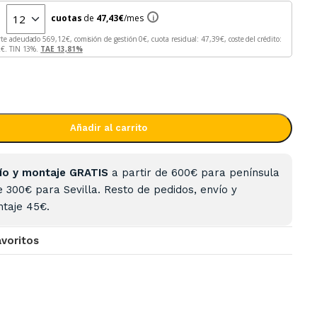
n
cuotas
de
47,43
€
/mes
i
rte adeudado
569,12
€, comisión de gestión
0
€, cuota residual:
47,39
€, coste del crédito:
2
€. TIN
13
%.
TAE
13,81
%
Añadir al carrito
ío y montaje GRATIS
a partir de 600€ para península
e 300€ para Sevilla. Resto de pedidos, envío y
taje 45€.
avoritos