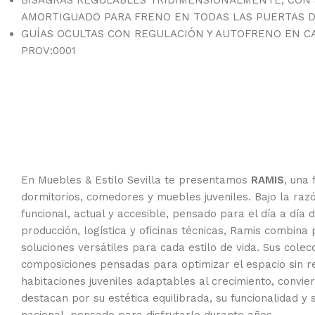
AMORTIGUADO PARA FRENO EN TODAS LAS PUERTAS 
GUÍAS OCULTAS CON REGULACIÓN Y AUTOFRENO EN C
PROV:0001
En Muebles & Estilo Sevilla te presentamos
RAMIS
, una
dormitorios, comedores y muebles juveniles. Bajo la razó
funcional, actual y accesible, pensado para el día a dí
producción, logística y oficinas técnicas, Ramis combina
soluciones versátiles para cada estilo de vida. Sus col
composiciones pensadas para optimizar el espacio sin r
habitaciones juveniles adaptables al crecimiento, convi
destacan por su estética equilibrada, su funcionalidad y 
nacional, pensado para disfrutarlo durante años.