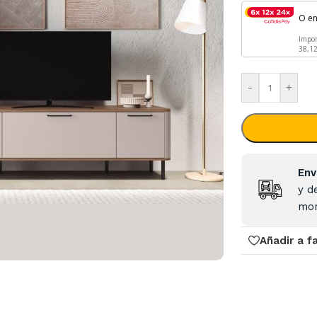
O e
Impo
38,1
-
+
Env
y d
mon
Añadir a f