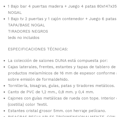
1 Bajo bar 4 puertas madera + Juego 4 patas 80x147x
NOGAL
1 Bajo tv 2 puertas y 1 cajón contenedor + Juego 6 pat
TAPA/BASE NOGAL
TIRADORES NEGROS
leds no incluidos
ESPECIFICACIONES TÉCNICAS:
La colección de salones DUNA está compuesta por:
Cajas laterales, frentes, estantes y tapas de tablero de
productos melamínicos de 16 mm de espesor conforme 
sobre emisión de formaldehido.
Tornillería, bisagras, guías, patas y tiradores metálicos.
Canto de PVC de 1,2 mm., 0,8 mm. y 0,4 mm.
Cajones con guías metálicas de rueda con tope. Interior
(costilla) color Textil.
Estantes cristal grosor 5mm. con herraje pelícano.
BISAGRAS REGULABLES TRIDIMENSIONALMENTE, CON 