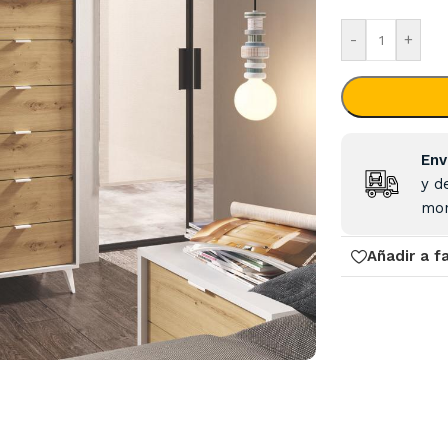
-
+
Env
y d
mon
Añadir a f