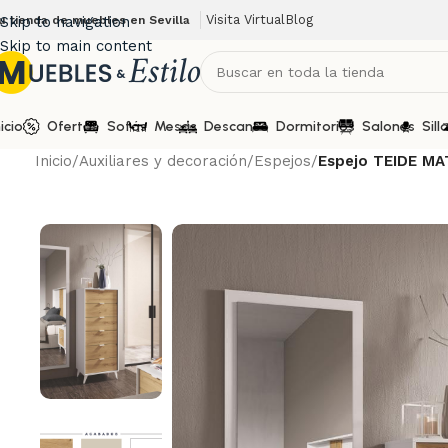
Visita Virtual
Blog
u tienda de muebles en Sevilla
Skip to navigation
Skip to main content
nicio
Ofertas
Sofás
Mesas
Descanso
Dormitorios
Salones
Sill
Inicio
/
Auxiliares y decoración
/
Espejos
/
Espejo TEIDE MA