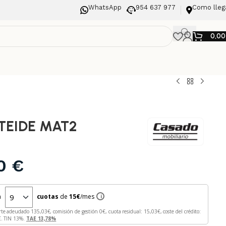
WhatsApp
954 637 977
Como lleg
0,0
 TEIDE MAT2
00
€
n
cuotas
de
15
€
/mes
i
rte adeudado
135,03
€, comisión de gestión
0
€, cuota residual:
15,03
€, coste del crédito:
€. TIN
13
%.
TAE
13,78
%