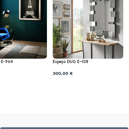
 E-964
Espejo DUG E-108
300,00
€