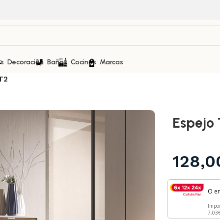
as
Decoración
Baños
Cocinas
Marcas
T2
Espejo
128,
O e
Impo
7,03