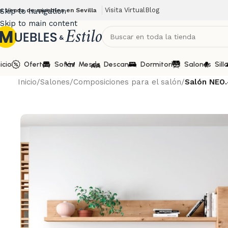
Visita Virtual
Blog
u tienda de muebles en Sevilla
Skip to navigation
Skip to main content
nicio
Ofertas
Sofás
Mesas
Descanso
Dormitorios
Salones
Sill
Inicio
/
Salones
/
Composiciones para el salón
/
Salón NEO.