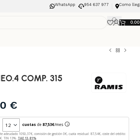
WhatsApp
954 637 977
Como lleg
0,0
NEO.4 COMP. 315
00
€
n
cuotas
de
87,53
€
/mes
i
rte adeudado
1050,37
€, comisión de gestión
0
€, cuota residual:
87,54
€, coste del crédito:
7
€. TIN
13
%.
TAE
13,81
%