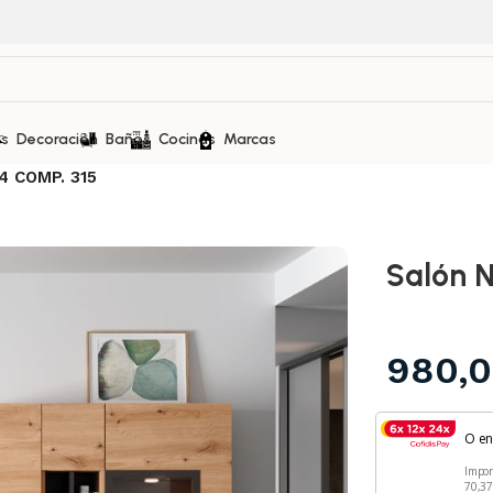
as
Decoración
Baños
Cocinas
Marcas
4 COMP. 315
Salón 
980,
O e
Impo
70,3