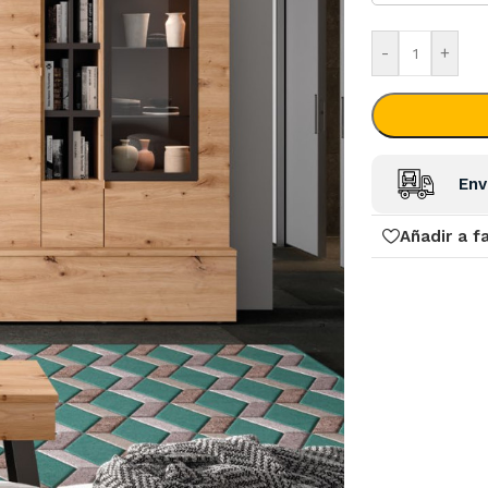
-
+
Env
Añadir a f