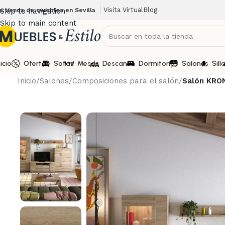
Visita Virtual
Blog
u tienda de muebles en Sevilla
Skip to navigation
Skip to main content
nicio
Ofertas
Sofás
Mesas
Descanso
Dormitorios
Salones
Sill
Inicio
/
Salones
/
Composiciones para el salón
/
Salón KRON