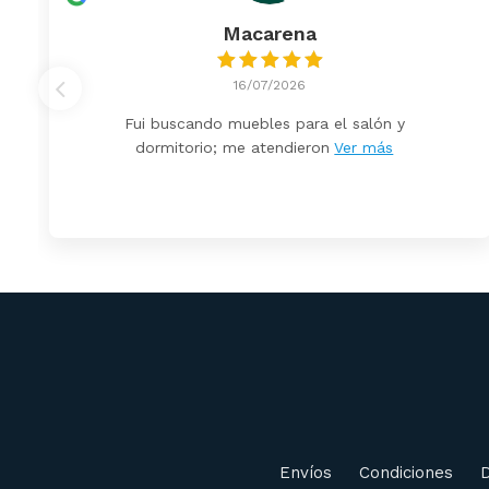
Macarena
16/07/2026
Fui buscando muebles para el salón y
dormitorio; me atendieron
Ver más
Envíos
Condiciones
D