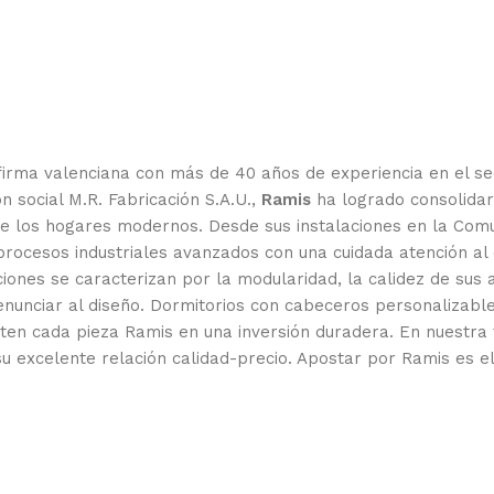
 firma valenciana con más de 40 años de experiencia en el se
n social M.R. Fabricación S.A.U.,
Ramis
ha logrado consolidar
a de los hogares modernos. Desde sus instalaciones en la Co
 procesos industriales avanzados con una cuidada atención al
ecciones se caracterizan por la modularidad, la calidez de s
enunciar al diseño. Dormitorios con cabeceros personalizabl
erten cada pieza Ramis en una inversión duradera. En nuestra
su excelente relación calidad-precio. Apostar por Ramis es ele