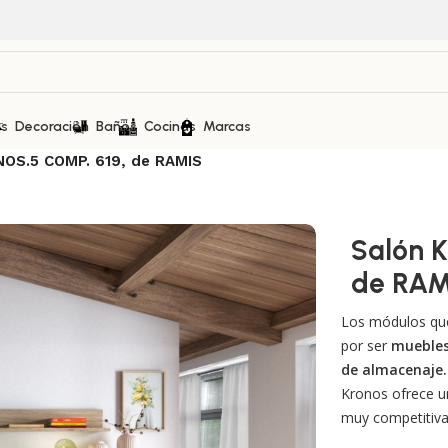
as
Decoración
Baños
Cocinas
Marcas
OS.5 COMP. 619, de RAMIS
Salón 
de RAM
Los módulos que
por ser
muebles
de almacenaje
Kronos ofrece u
muy competitiva