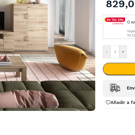
829,
O e
Impo
59,5
-
+
Env
Añadir a f