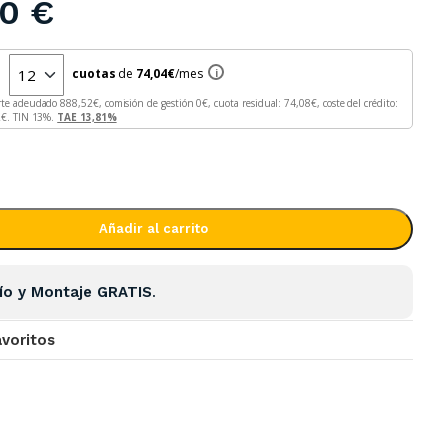
00
€
n
cuotas
de
74,04
€
/mes
i
rte adeudado
888,52
€, comisión de gestión
0
€, cuota residual:
74,08
€, coste del crédito:
2
€. TIN
13
%.
TAE
13,81
%
Añadir al carrito
ío y Montaje GRATIS
.
avoritos