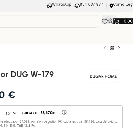
WhatsApp
954 637 977
Como lleg
0,0
or DUG W-179
00
€
n
cuotas
de
38,67
€
/mes
i
rte adeudado
464,09
€, comisión de gestión
0
€, cuota residual:
38,72
€, coste del crédito:
9
€. TIN
13
%.
TAE
13,81
%