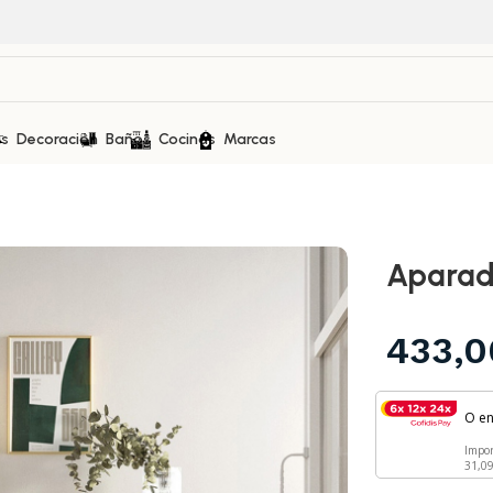
as
Decoración
Baños
Cocinas
Marcas
Aparad
433,
O e
Impo
31,0