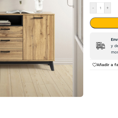
-
+
Env
y d
mon
Añadir a f