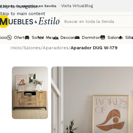
Visita Virtual
Blog
u tienda de muebles en Sevilla
Skip to navigation
Skip to main content
nicio
Ofertas
Sofás
Mesas
Descanso
Dormitorios
Salones
Sill
Inicio
/
Salones
/
Aparadores
/
Aparador DUG W-179