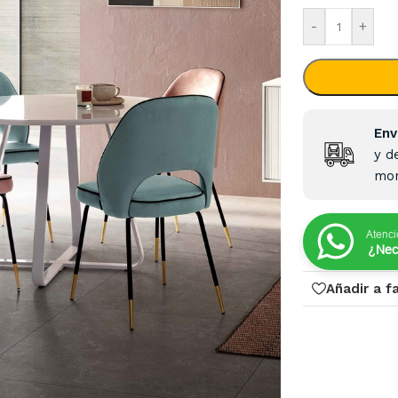
-
+
Env
y d
mon
Atenci
¿Nec
Añadir a f