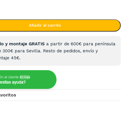
Añadir al carrito
ío y montaje GRATIS
a partir de 600€ para península
e 300€ para Sevilla. Resto de pedidos, envío y
taje 45€.
ón al cliente
En línea
esitas ayuda?
avoritos