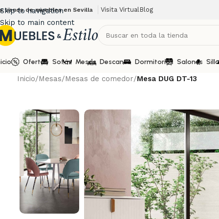
Visita Virtual
Blog
u tienda de muebles en Sevilla
Skip to navigation
Skip to main content
nicio
Ofertas
Sofás
Mesas
Descanso
Dormitorios
Salones
Sill
Inicio
/
Mesas
/
Mesas de comedor
/
Mesa DUG DT-13