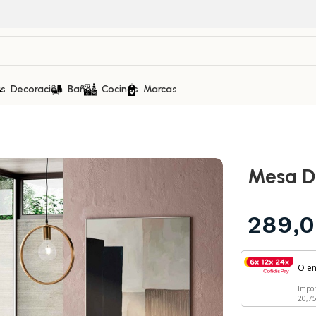
as
Decoración
Baños
Cocinas
Marcas
Mesa D
289,
O e
Impo
20,7