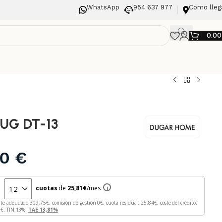
WhatsApp
954 637 977
Como lleg
0,0
UG DT-13
00
€
n
cuotas
de
25,81
€
/mes
i
rte adeudado
309,75
€, comisión de gestión
0
€, cuota residual:
25,84
€, coste del crédito:
5
€. TIN
13
%.
TAE
13,81
%