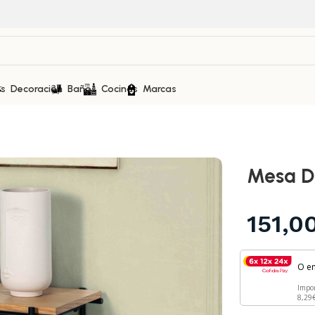
as
Decoración
Baños
Cocinas
Marcas
Mesa D
151,0
O e
Impo
8,29