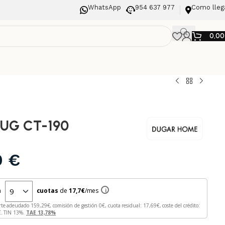
WhatsApp
954 637 977
Como lleg
0,0
UG CT-190
0
€
n
cuotas
de
17,7
€
/mes
i
rte adeudado
159,29
€, comisión de gestión
0
€, cuota residual:
17,69
€, coste del crédito:
€. TIN
13
%.
TAE
13,78
%