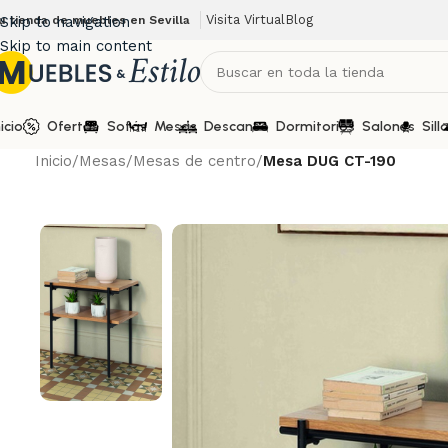
Visita Virtual
Blog
u tienda de muebles en Sevilla
Skip to navigation
Skip to main content
nicio
Ofertas
Sofás
Mesas
Descanso
Dormitorios
Salones
Sill
Inicio
/
Mesas
/
Mesas de centro
/
Mesa DUG CT-190