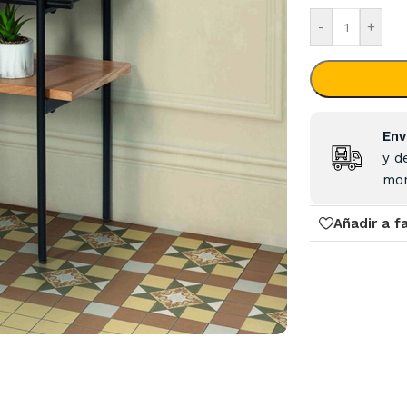
-
+
Env
y d
mon
Añadir a f