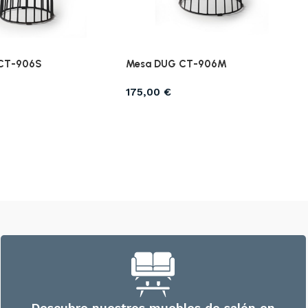
CT-906S
Mesa DUG CT-906M
175,00
€
Descubre nuestros muebles de salón en