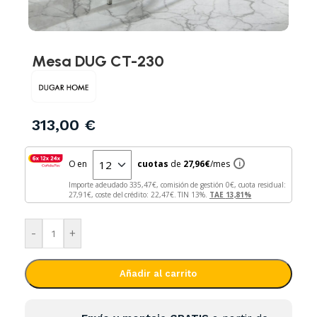
Mesa DUG CT-230
313,00
€
O en
cuotas
de
27,96
€
/mes
i
Importe adeudado
335,47
€, comisión de gestión
0
€, cuota residual:
27,91
€, coste del crédito:
22,47
€. TIN
13
%.
TAE
13,81
%
-
+
Añadir al carrito