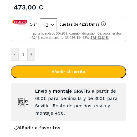
473,00
€
O en
cuotas
de
42,25
€
/mes
i
Importe adeudado
506,96
€, comisión de gestión
0
€, cuota residual:
42,21
€, coste del crédito:
33,96
€. TIN
13
%.
TAE
13,81
%
-
+
Añadir al carrito
Envío y montaje GRATIS
a partir de
600€ para península y de 300€ para
Sevilla. Resto de pedidos, envío y
montaje 45€.
Añadir a favoritos