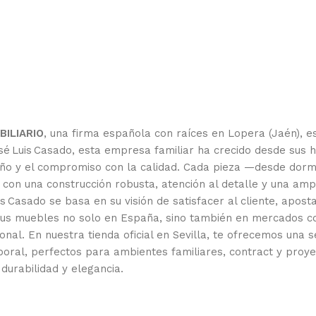
ILIARIO
, una firma española con raíces en Lopera (Jaén), es
 Luis Casado, esta empresa familiar ha crecido desde sus hu
iseño y el compromiso con la calidad. Cada pieza —desde dor
con una construcción robusta, atención al detalle y una am
s Casado se basa en su visión de satisfacer al cliente, apost
 sus muebles no solo en España, sino también en mercados co
nal. En nuestra tienda oficial en Sevilla, te ofrecemos una 
oral, perfectos para ambientes familiares, contract y proy
durabilidad y elegancia.