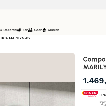
as
Decoración
Baños
Cocinas
Marcas
o HCA MARILYN-02
Compos
MARIL
1.469
O e
Impor
105,4