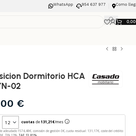
WhatsApp
954 637 977
Como lleg
0,0
icion Dormitorio HCA
YN-02
,00
€
n
cuotas
de
131,21
€
/mes
i
te adeudado
1574,48
€, comisión de gestión
0
€, cuota residual:
131,17
€, coste del crédito:
8
€. TIN
13
%.
TAE
13,81
%