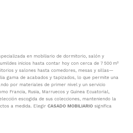
pecializada en mobiliario de dormitorio, salón y
mildes inicios hasta contar hoy con cerca de 7 500 m²
mitorios y salones hasta comedores, mesas y sillas—
plia gama de acabados y tapizados, lo que permite una
ando por materiales de primer nivel y un servicio
mo Francia, Rusia, Marruecos y Guinea Ecuatorial,
selección escogida de sus colecciones, manteniendo la
ectos a medida. Elegir
CASADO MOBILIARIO
significa