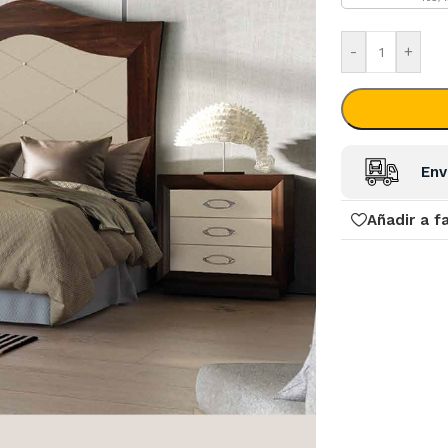
-
+
Env
Añadir a f