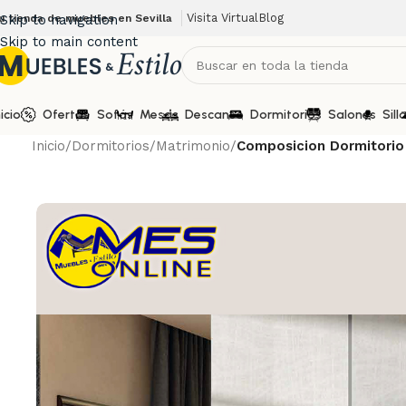
Visita Virtual
Blog
u tienda de muebles en Sevilla
Skip to navigation
Skip to main content
nicio
Ofertas
Sofás
Mesas
Descanso
Dormitorios
Salones
Sill
Inicio
/
Dormitorios
/
Matrimonio
/
Composicion Dormitori