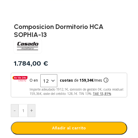
Composicion Dormitorio HCA
SOPHIA-13
1.784,00
€
O en
cuotas
de
159,34
€
/mes
i
Importe adeudado
1912,1
€, comisión de gestión
0
€, cuota residual:
159,36
€, coste del crédito:
128,1
€. TIN
13
%.
TAE
13,81
%
-
+
Añadir al carrito