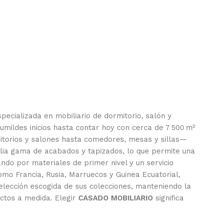
pecializada en mobiliario de dormitorio, salón y
mildes inicios hasta contar hoy con cerca de 7 500 m²
mitorios y salones hasta comedores, mesas y sillas—
plia gama de acabados y tapizados, lo que permite una
ando por materiales de primer nivel y un servicio
mo Francia, Rusia, Marruecos y Guinea Ecuatorial,
selección escogida de sus colecciones, manteniendo la
ectos a medida. Elegir
CASADO MOBILIARIO
significa