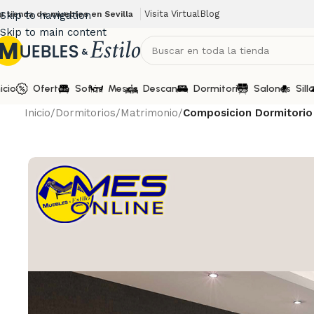
Visita Virtual
Blog
u tienda de muebles en Sevilla
Skip to navigation
Skip to main content
nicio
Ofertas
Sofás
Mesas
Descanso
Dormitorios
Salones
Sill
Inicio
/
Dormitorios
/
Matrimonio
/
Composicion Dormitorio