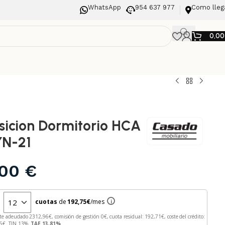
WhatsApp
954 637 977
Como lleg
0,0
icion Dormitorio HCA
N-21
,00
€
n
cuotas
de
192,75
€
/mes
i
te adeudado
2312,96
€, comisión de gestión
0
€, cuota residual:
192,71
€, coste del crédito:
6
€. TIN
13
%.
TAE
13,81
%