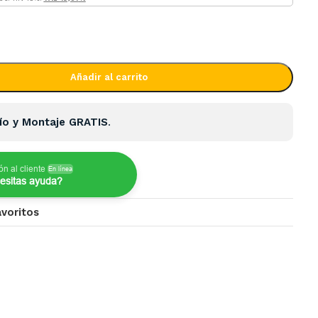
Añadir al carrito
ío y Montaje GRATIS
.
ón al cliente
En línea
esitas ayuda?
avoritos