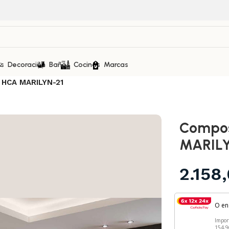
as
Decoración
Baños
Cocinas
Marcas
 HCA MARILYN-21
Compos
MARILY
2.158
O e
Impor
154,9