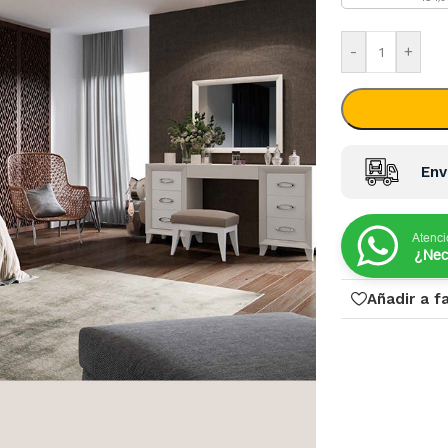
-
+
Env
Atenci
¿Nec
Añadir a f