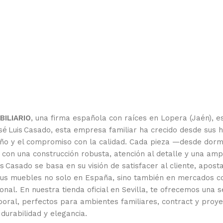
ILIARIO
, una firma española con raíces en Lopera (Jaén), es
 Luis Casado, esta empresa familiar ha crecido desde sus hu
iseño y el compromiso con la calidad. Cada pieza —desde dor
con una construcción robusta, atención al detalle y una am
s Casado se basa en su visión de satisfacer al cliente, apost
 sus muebles no solo en España, sino también en mercados co
nal. En nuestra tienda oficial en Sevilla, te ofrecemos una 
oral, perfectos para ambientes familiares, contract y proy
durabilidad y elegancia.