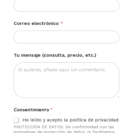
C
Correo electrónico
*
o
n
s
e
n
t
Tu mensaje (consulta, precio, etc.)
i
m
i
e
n
t
o
T
u
C
Consentimiento
*
o
He leído y acepto la política de privacidad
r
r
PROTECCIÓN DE DATOS: De conformidad con las
e
normativas de protección de datos, le facilitamos