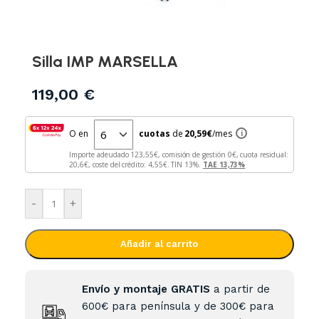
Silla IMP MARSELLA
119,00
€
O en
cuotas
de
20,59
€
/mes
i
Importe adeudado
123,55
€, comisión de gestión
0
€, cuota residual:
20,6
€, coste del crédito:
4,55
€. TIN
13
%.
TAE
13,73
%
-
+
Añadir al carrito
Envío y montaje GRATIS
a partir de
600€ para península y de 300€ para