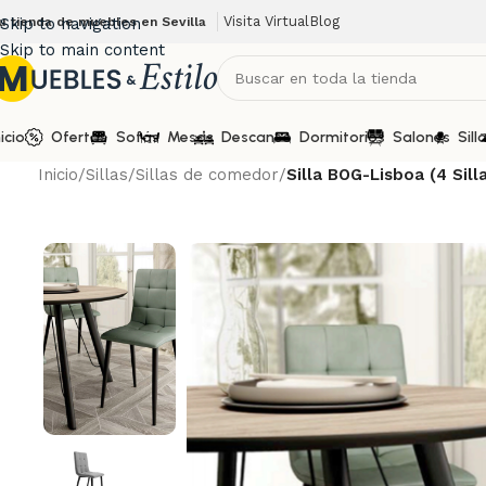
Visita Virtual
Blog
u tienda de muebles en Sevilla
Skip to navigation
Skip to main content
nicio
Ofertas
Sofás
Mesas
Descanso
Dormitorios
Salones
Sill
Inicio
/
Sillas
/
Sillas de comedor
/
Silla BOG-Lisboa (4 Sill