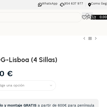
WhatsApp
954 637 977
Como lleg
0,0
OG-Lisboa (4 Sillas)
00
€
ío y montaje GRATIS
a partir de 600€ para península