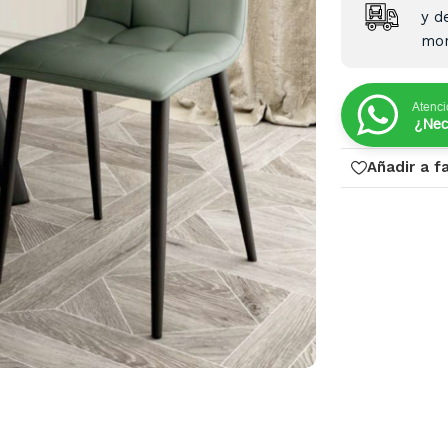
y d
mon
Atenci
¿Nec
Añadir a f