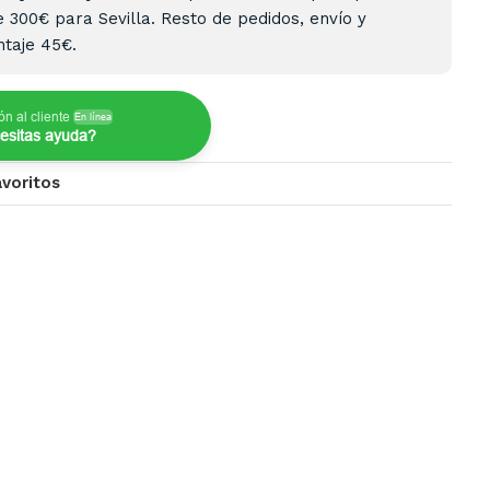
e 300€ para Sevilla. Resto de pedidos, envío y
taje 45€.
ón al cliente
En línea
esitas ayuda?
avoritos