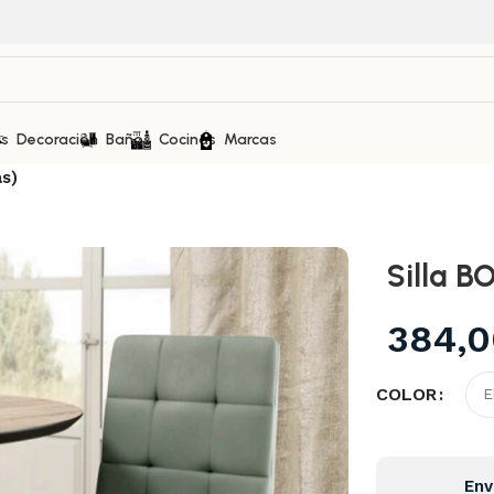
as
Decoración
Baños
Cocinas
Marcas
as)
Silla B
384,
COLOR
Env