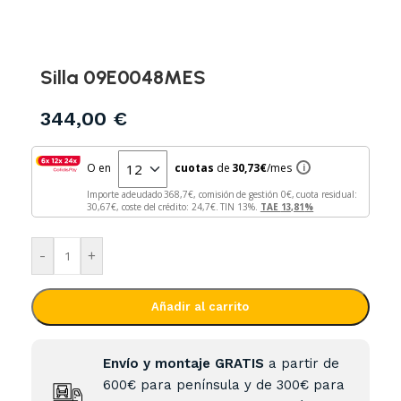
Silla 09E0048MES
344,00
€
O en
cuotas
de
30,73
€
/mes
i
Importe adeudado
368,7
€, comisión de gestión
0
€, cuota residual:
30,67
€, coste del crédito:
24,7
€. TIN
13
%.
TAE
13,81
%
-
+
Añadir al carrito
Envío y montaje GRATIS
a partir de
600€ para península y de 300€ para