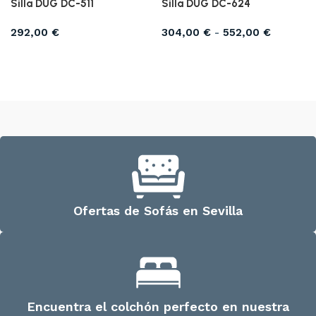
Silla DUG DC-511
Silla DUG DC-624
292,00
€
304,00
€
-
552,00
€
Seleccionar opciones
Seleccionar opciones
Ofertas de Sofás en Sevilla
Encuentra el colchón perfecto en nuestra