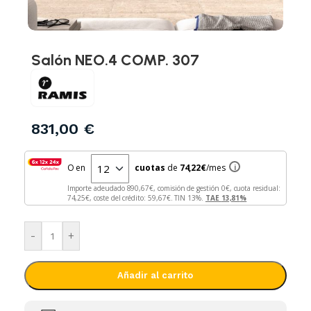
Salón NEO.4 COMP. 307
831,00
€
O en
cuotas
de
74,22
€
/mes
i
Importe adeudado
890,67
€, comisión de gestión
0
€, cuota residual:
74,25
€, coste del crédito:
59,67
€. TIN
13
%.
TAE
13,81
%
-
+
Añadir al carrito