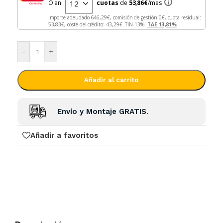
O en
cuotas
de
53,86
€
/mes
i
Importe adeudado
646,29
€, comisión de gestión
0
€, cuota residual:
53,83
€, coste del crédito:
43,29
€. TIN
13
%.
TAE
13,81
%
-
+
Añadir al carrito
Envío y Montaje GRATIS
.
Añadir a favoritos