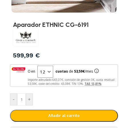
Aparador ETHNIC CG-6191
599,99
€
O en
cuotas
de
53,59
€
/mes
i
Importe adeudado
643,07
€, comisión de gestión
0
€, cuota residual:
53,58
€, coste del crédito:
43,08
€. TIN
13
%.
TAE
13,81
%
-
+
Añadir al carrito