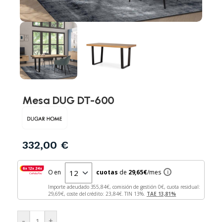
Mesa DUG DT-600
332,00
€
O en
cuotas
de
29,65
€
/mes
i
Importe adeudado
355,84
€, comisión de gestión
0
€, cuota residual:
29,69
€, coste del crédito:
23,84
€. TIN
13
%.
TAE
13,81
%
-
+