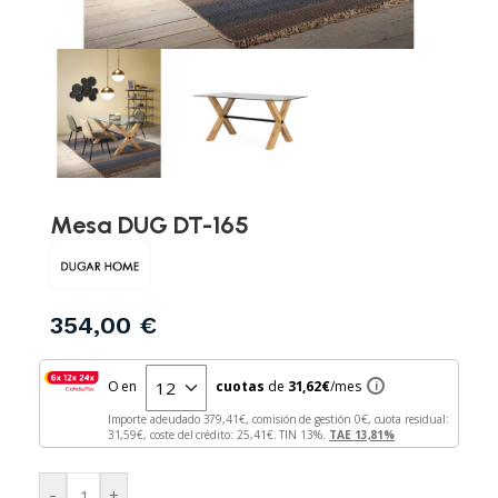
Mesa DUG DT-165
354,00
€
O en
cuotas
de
31,62
€
/mes
i
Importe adeudado
379,41
€, comisión de gestión
0
€, cuota residual:
31,59
€, coste del crédito:
25,41
€. TIN
13
%.
TAE
13,81
%
-
+