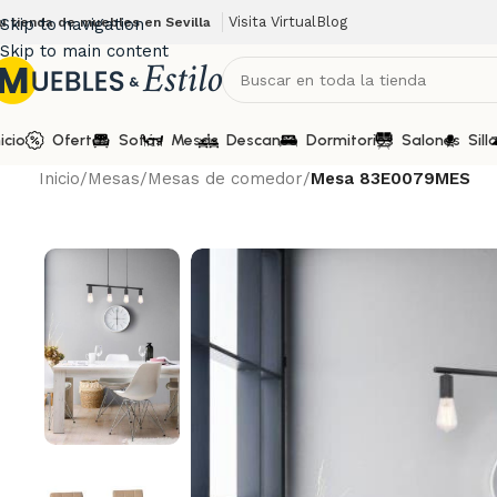
Visita Virtual
Blog
u tienda de muebles en Sevilla
Skip to navigation
Skip to main content
nicio
Ofertas
Sofás
Mesas
Descanso
Dormitorios
Salones
Sill
Inicio
/
Mesas
/
Mesas de comedor
/
Mesa 83E0079MES