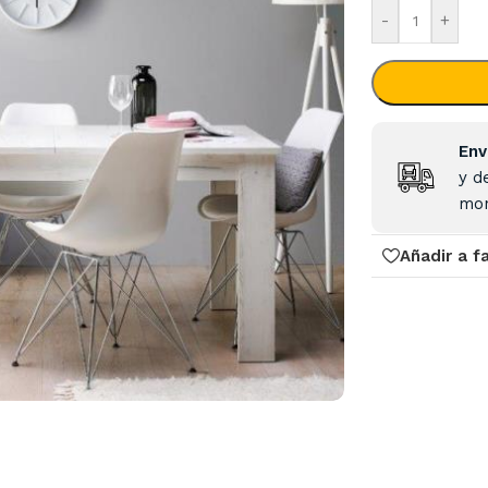
-
+
Env
y d
mon
Añadir a f