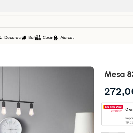
as
Decoración
Baños
Cocinas
Marcas
Mesa 
272,
O e
Impo
19,5