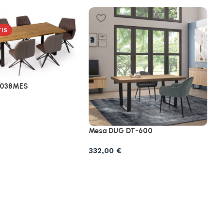
TIS
0038MES
Mesa DUG DT-600
332,00
€