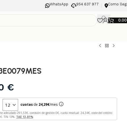
WhatsApp
954 637 977
Como lleg
0,0
83E0079MES
00
€
n
cuotas
de
24,29
€
/mes
i
rte adeudado
291,53
€, comisión de gestión
0
€, cuota residual:
24,34
€, coste del crédito:
3
€. TIN
13
%.
TAE
13,81
%