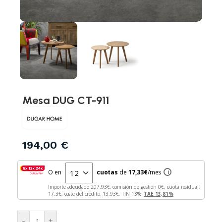
Mesa DUG CT-911
194,00
€
O en
cuotas
de
17,33
€
/mes
i
Importe adeudado
207,93
€, comisión de gestión
0
€, cuota residual:
17,3
€, coste del crédito:
13,93
€. TIN
13
%.
TAE
13,81
%
-
+