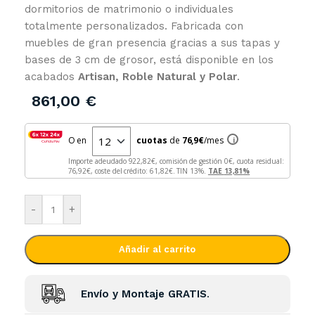
dormitorios de matrimonio o individuales
totalmente personalizados. Fabricada con
muebles de gran presencia gracias a sus tapas y
bases de 3 cm de grosor, está disponible en los
acabados
Artisan, Roble Natural y Polar
.
861,00
€
O en
cuotas
de
76,9
€
/mes
i
Importe adeudado
922,82
€, comisión de gestión
0
€, cuota residual:
76,92
€, coste del crédito:
61,82
€. TIN
13
%.
TAE
13,81
%
-
+
Añadir al carrito
Envío y Montaje GRATIS
.