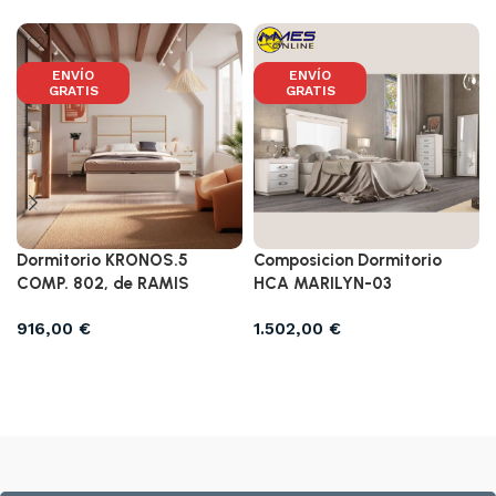
ENVÍO
ENVÍO
GRATIS
GRATIS
Dormitorio KRONOS.5
Composicion Dormitorio
COMP. 802, de RAMIS
HCA MARILYN-03
916,00
€
1.502,00
€
Añadir al carrito
Añadir al carrito