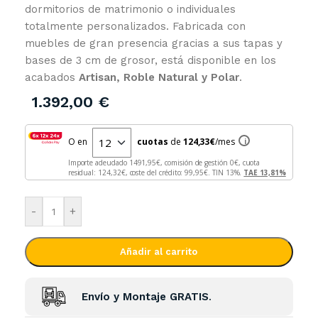
dormitorios de matrimonio o individuales
totalmente personalizados. Fabricada con
muebles de gran presencia gracias a sus tapas y
bases de 3 cm de grosor, está disponible en los
acabados
Artisan, Roble Natural y Polar
.
1.392,00
€
O en
cuotas
de
124,33
€
/mes
i
Importe adeudado
1491,95
€, comisión de gestión
0
€, cuota
residual:
124,32
€, coste del crédito:
99,95
€. TIN
13
%.
TAE
13,81
%
-
+
Añadir al carrito
Envío y Montaje GRATIS
.