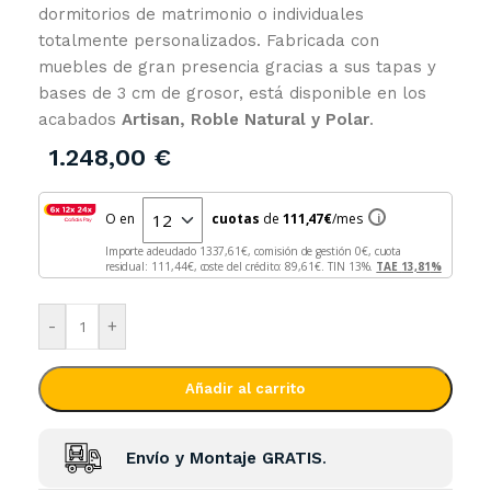
dormitorios de matrimonio o individuales
totalmente personalizados. Fabricada con
muebles de gran presencia gracias a sus tapas y
bases de 3 cm de grosor, está disponible en los
acabados
Artisan, Roble Natural y Polar
.
1.248,00
€
O en
cuotas
de
111,47
€
/mes
i
Importe adeudado
1337,61
€, comisión de gestión
0
€, cuota
residual:
111,44
€, coste del crédito:
89,61
€. TIN
13
%.
TAE
13,81
%
-
+
Añadir al carrito
Envío y Montaje GRATIS
.