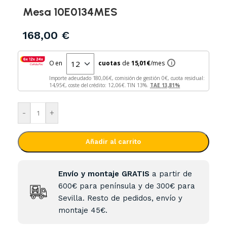
Mesa 10E0134MES
168,00
€
O en
cuotas
de
15,01
€
/mes
i
Importe adeudado
180,06
€, comisión de gestión
0
€, cuota residual:
14,95
€, coste del crédito:
12,06
€. TIN
13
%.
TAE
13,81
%
-
+
Añadir al carrito
Envío y montaje GRATIS
a partir de
600€ para península y de 300€ para
Sevilla. Resto de pedidos, envío y
montaje 45€.