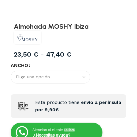
Almohada MOSHY Ibiza
23,50
€
-
47,40
€
ANCHO
Este producto tiene
envío a península
por 9,90€
.
Atención al cliente
En línea
¿Necesitas ayuda?