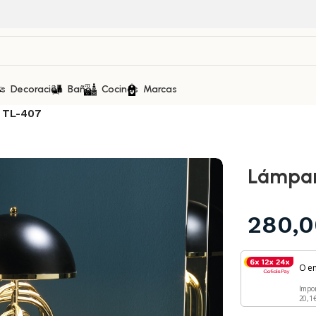
as
Decoración
Baños
Cocinas
Marcas
 TL-407
Lámpar
280,
O e
Impo
20,1