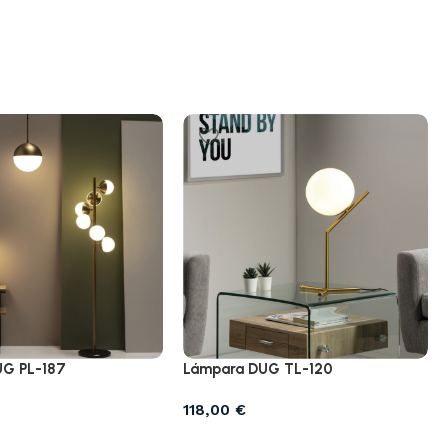
UG PL-187
Lámpara DUG TL-120
118,00
€