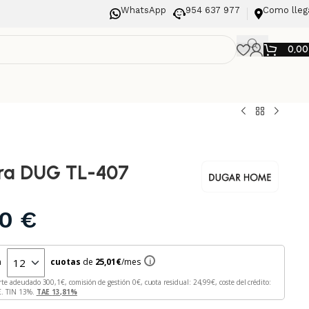
WhatsApp
954 637 977
Como lleg
0,0
a DUG TL-407
00
€
n
cuotas
de
25,01
€
/mes
i
rte adeudado
300,1
€, comisión de gestión
0
€, cuota residual:
24,99
€, coste del crédito:
€. TIN
13
%.
TAE
13,81
%