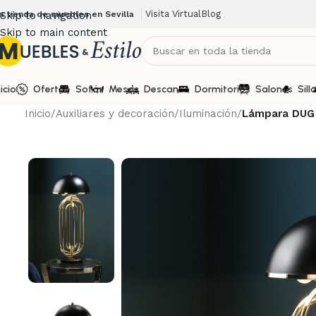
Visita Virtual
Blog
u tienda de muebles en Sevilla
Skip to navigation
Skip to main content
nicio
Ofertas
Sofás
Mesas
Descanso
Dormitorios
Salones
Sill
Inicio
/
Auxiliares y decoración
/
Iluminación
/
Lámpara DUG