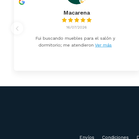
Macarena
16/07/2026
Fui buscando muebles para el salón y
dormitorio; me atendieron
Ver más
Envíos
Condiciones
D