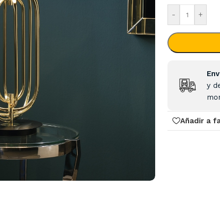
-
+
Env
y d
mon
Añadir a f