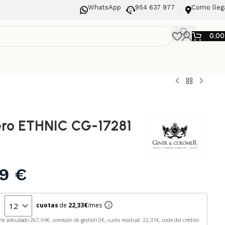
WhatsApp
954 637 977
Como lleg
0,0
ro ETHNIC CG-17281
99
€
n
cuotas
de
22,33
€
/mes
i
rte adeudado
267,94
€, comisión de gestión
0
€, cuota residual:
22,31
€, coste del crédito: