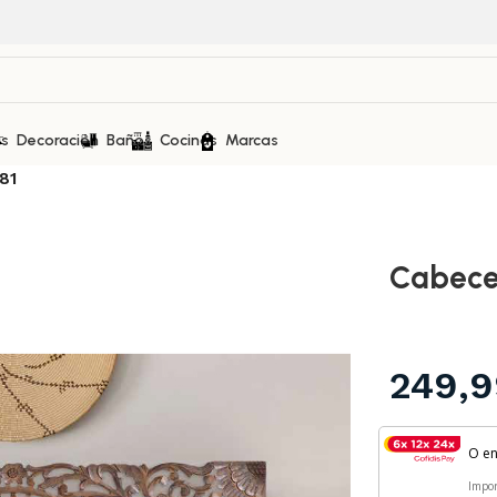
as
Decoración
Baños
Cocinas
Marcas
81
Cabece
249,
O e
Impo