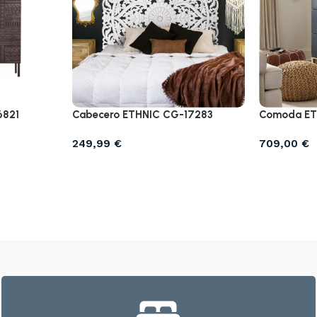
6821
Cabecero ETHNIC CG-17283
Comoda ET
249,99
€
709,00
€