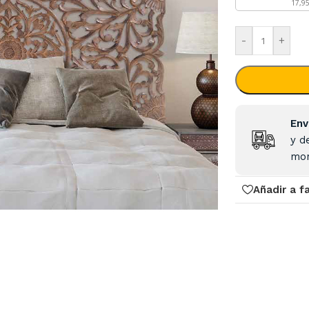
17,9
-
+
Env
y d
mon
Añadir a f