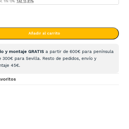
5
€. TIN
13
%.
TAE
13,81
%
Añadir al carrito
ío y montaje GRATIS
a partir de 600€ para península
e 300€ para Sevilla. Resto de pedidos, envío y
taje 45€.
avoritos