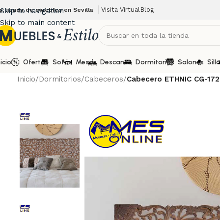
Visita Virtual
Blog
u tienda de muebles en Sevilla
Skip to navigation
Skip to main content
nicio
Ofertas
Sofás
Mesas
Descanso
Dormitorios
Salones
Sill
Inicio
/
Dormitorios
/
Cabeceros
/
Cabecero ETHNIC CG-172